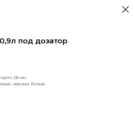
0,9л под дозатор
горло 28 мм
евый, черный, белый