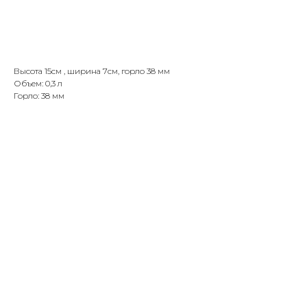
Добавить в корзину
Высота 15см , ширина 7см, горло 38 мм
Объем: 0,3 л
Горло: 38 мм