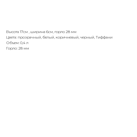
Добавить в корзину
Высота 17см , ширина 6см, горло 28 мм
Цвета: прозрачный, белый, коричневый, черный, Тиффани
Объем: 0,4 л
Горло: 28 мм